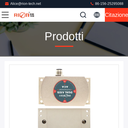
Alice@rion-tech.net
86-156-25295088
Citazion
Prodotti