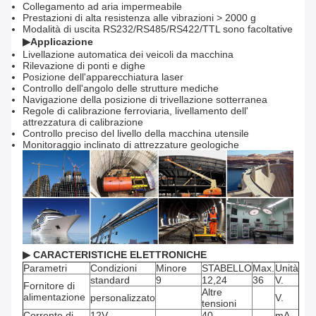
Collegamento ad aria impermeabile
Prestazioni di alta resistenza alle vibrazioni > 2000 g
Modalità di uscita RS232/RS485/RS422/TTL sono facoltative
▶
Applicazione
Livellazione automatica dei veicoli da macchina
Rilevazione di ponti e dighe
Posizione dell'apparecchiatura laser
Controllo dell'angolo delle strutture mediche
Navigazione della posizione di trivellazione sotterranea
Regole di calibrazione ferroviaria, livellamento dell'
attrezzatura di calibrazione
Controllo preciso del livello della macchina utensile
Monitoraggio inclinato di attrezzature geologiche
▶ CARACTERISTICHE ELETTRONICHE
Parametri
Condizioni
Minore
STABELLO
Max.
Unità
standard
9
12,24
36
V.
Fornitore di
Altre
alimentazione
personalizzato
V.
tensioni
Corrente di
12V
40
mA