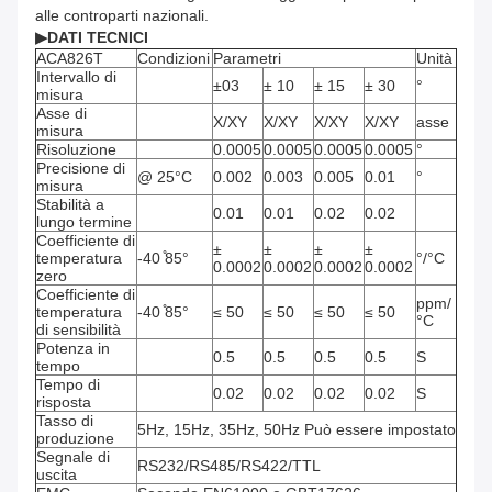
alle controparti nazionali.
▶
DATI TECNICI
ACA826T
Condizioni
Parametri
Unità
Intervallo di
±03
± 10
± 15
± 30
°
misura
Asse di
X/XY
X/XY
X/XY
X/XY
asse
misura
Risoluzione
0.0005
0.0005
0.0005
0.0005
°
Precisione di
@ 25°C
0.002
0.003
0.005
0.01
°
misura
Stabilità a
0.01
0.01
0.02
0.02
lungo termine
Coefficiente di
±
±
±
±
temperatura
-40 ̊85°
°/°C
0.0002
0.0002
0.0002
0.0002
zero
Coefficiente di
ppm/
temperatura
-40 ̊85°
≤ 50
≤ 50
≤ 50
≤ 50
°C
di sensibilità
Potenza in
0.5
0.5
0.5
0.5
S
tempo
Tempo di
0.02
0.02
0.02
0.02
S
risposta
Tasso di
5Hz, 15Hz, 35Hz, 50Hz Può essere impostato
produzione
Segnale di
RS232/RS485/RS422/TTL
uscita