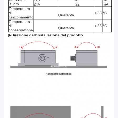
lavoro
24V
22
mA
Temperatura
-
di
+ 85
°C
Quaranta.
funzionamento
Temperatura
-
di
+ 85
°C
Quaranta.
conservazione
▶
Direzione dell'installazione del prodotto