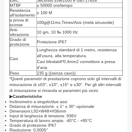
EMC
Secondo EN61000 e GBT17626
MTBF
≥ 50000 ore/tempo
Resistenza
≥ 100 M
all'isolamento
a prova di
100g@11ms,Times/Axis (metà sinusoide)
scosse
Anti-
10 gm, 10 ‰ 1000 Hz
vibrazione
Grado di
Protezione IP67
protezione
Lunghezza standard di 1 metro, resistenza
all'usura, alta temperatura,
Cavi
Cavi blindati4*0,4mm2 connettore a presa
d'aria
Peso
235 g ((senza cavo))
*Questi parametri di prestazione coprono solo gli intervalli di
misurazione di ±03°, ±10°, ±15° e ±30°. Per gli altri intervalli
di misurazione si rimanda ai parametri più vicini.
▶
Caratteristiche
Inclinometro a singolo/due assi
Distanza di misurazione: ± 1° ± 30° opzionale
Dimensioni:L92×W48×H36mm
Input di larghezza di tensione: 936V
Temperatura di lavoro ampia: -40°C - +85°C
Grado di protezione IP67
Risoluzione: 0,0005°