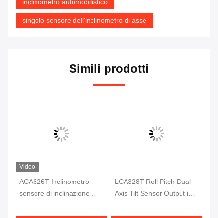
inclinometro automobilistico
singolo sensore dell'inclinometro di asse
Simili prodotti
Video
di
ACA626T Inclinometro
LCA328T Roll Pitch Dual
AC
lo
sensore di inclinazione
Axis Tilt Sensor Output in
al
Inclinometro digitale a
tempo reale Digital Tilt
co
doppio asse
Meter
te