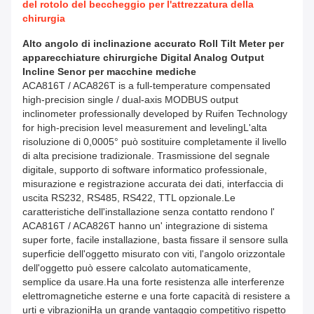
del rotolo del beccheggio per l'attrezzatura della
chirurgia
Alto angolo di inclinazione accurato Roll Tilt Meter per
apparecchiature chirurgiche Digital Analog Output
Incline Senor per macchine mediche
ACA816T / ACA826T is a full-temperature compensated
high-precision single / dual-axis MODBUS output
inclinometer professionally developed by Ruifen Technology
for high-precision level measurement and levelingL'alta
risoluzione di 0,0005° può sostituire completamente il livello
di alta precisione tradizionale. Trasmissione del segnale
digitale, supporto di software informatico professionale,
misurazione e registrazione accurata dei dati, interfaccia di
uscita RS232, RS485, RS422, TTL opzionale.Le
caratteristiche dell'installazione senza contatto rendono l'
ACA816T / ACA826T hanno un' integrazione di sistema
super forte, facile installazione, basta fissare il sensore sulla
superficie dell'oggetto misurato con viti, l'angolo orizzontale
dell'oggetto può essere calcolato automaticamente,
semplice da usare.Ha una forte resistenza alle interferenze
elettromagnetiche esterne e una forte capacità di resistere a
urti e vibrazioniHa un grande vantaggio competitivo rispetto