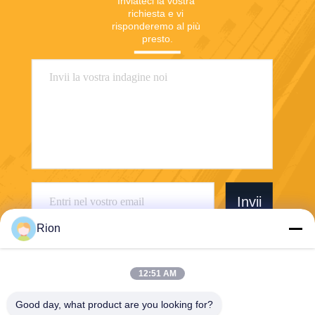
Inviateci la vostra 
richiesta e vi 
risponderemo al più 
presto.
Invii
Rion
12:51 AM
Good day, what product are you looking for?
Shenzhen Rion Technology Co., Ltd.