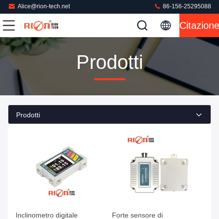
Alice@rion-tech.net
86-156-25295088
Citazion
Prodotti
Prodotti
Inclinometro digitale
Forte sensore di