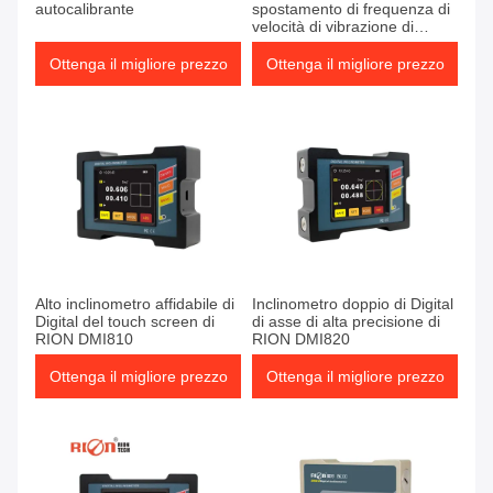
autocalibrante
spostamento di frequenza di
velocità di vibrazione di
integrazione di sistema di
PCA826T
Ottenga il migliore prezzo
Ottenga il migliore prezzo
Alto inclinometro affidabile di
Inclinometro doppio di Digital
Digital del touch screen di
di asse di alta precisione di
RION DMI810
RION DMI820
Ottenga il migliore prezzo
Ottenga il migliore prezzo