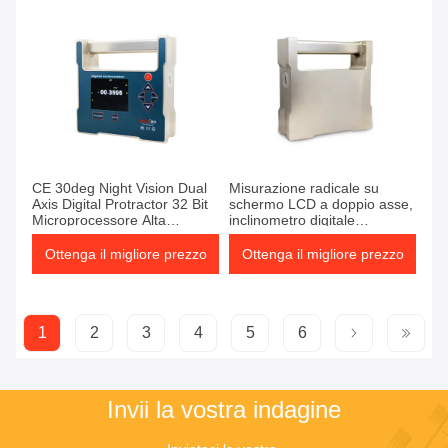
CE 30deg Night Vision Dual
Misurazione radicale su
Axis Digital Protractor 32 Bit
schermo LCD a doppio asse,
Microprocessore Alta
inclinometro digitale
precisione
magnetico
Ottenga il migliore prezzo
Ottenga il migliore prezzo
1
2
3
4
5
6
Invii la vostra indagine