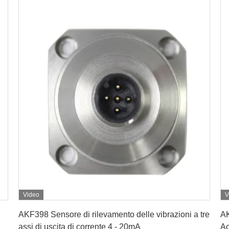
Video
V
Ottenga il migliore prezzo
AKF398 Sensore di rilevamento delle vibrazioni a tre
AK
assi di uscita di corrente 4 - 20mA
Ac