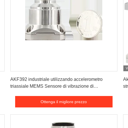
V
Ottenga il migliore prezzo
AKF392 industriale utilizzando accelerometro
Ak
triassiale MEMS Sensore di vibrazione di
st
perforazione di petrolio
en
Ottenga il migliore prezzo