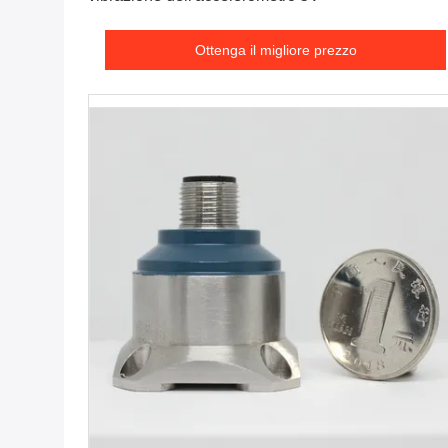
Ottenga il migliore prezzo