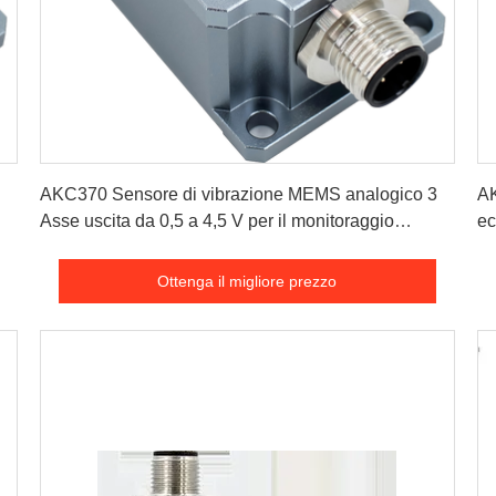
Ottenga il migliore prezzo
AKC370 Sensore di vibrazione MEMS analogico 3
AK
Asse uscita da 0,5 a 4,5 V per il monitoraggio
ec
dell'impatto sul ponte
bi
Ottenga il migliore prezzo