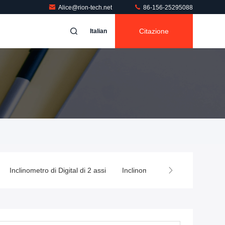
Alice@rion-tech.net
86-156-25295088
Citazione
Italian
Inclinometro di Digital di 2 assi
Inclinometro analogico
sens