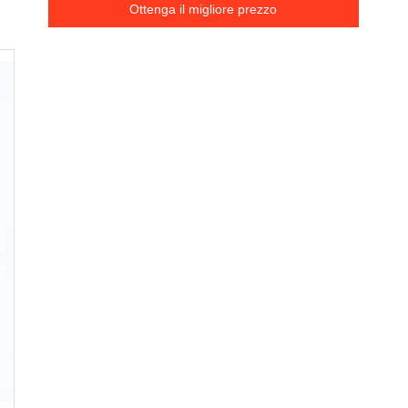
Ottenga il migliore prezzo