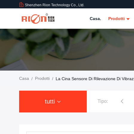
Shenzhen Rion Technology Co., Ltd.
Casa.
Prodotti
Casa
Prodotti
/
/
La Cina Sensore Di Rilevazione Di Vibraz
tutti
Tipo:
Inclinometro del sensore di inclinazione