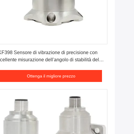
Ottenga il migliore prezzo
F398 Sensore di vibrazione di precisione con
cellente misurazione dell'angolo di stabilità del
as
Ottenga il migliore prezzo