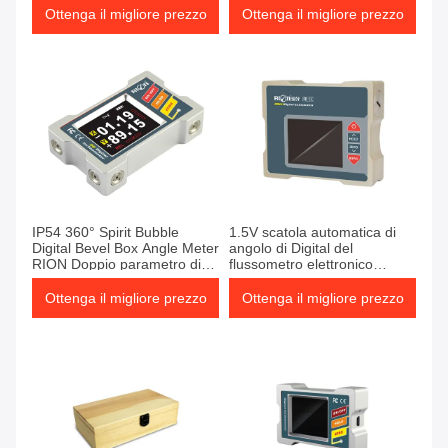
Ottenga il migliore prezzo
Ottenga il migliore prezzo
IP54 360° Spirit Bubble
1.5V scatola automatica di
Digital Bevel Box Angle Meter
angolo di Digital del
RION Doppio parametro di
flussometro elettronico
riferimento
dell'inclinometro di Digital di
asse di temperatura 2
Ottenga il migliore prezzo
Ottenga il migliore prezzo