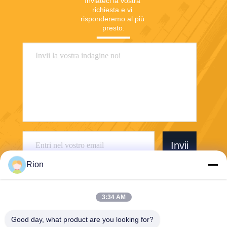
Inviateci la vostra 
richiesta e vi 
risponderemo al più 
presto.
Invii
Rion
3:34 AM
Good day, what product are you looking for?
Shenzhen Rion Technology Co., Ltd.