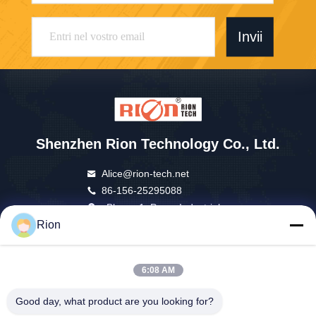
Invii
Shenzhen Rion Technology Co., Ltd.
Alice@rion-tech.net
86-156-25295088
Blocco 1, Parco Industriale
Rion
Robotica COFCO(FUAN), D
a Yang Road n. 90, Distretto
di Fuyong, Città di Shenzhe
6:08 AM
n, Cina
Good day, what product are you looking for?