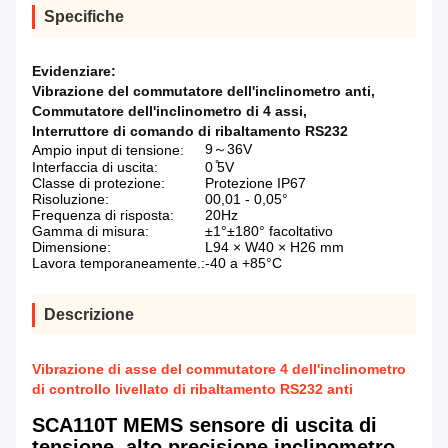
Specifiche
Evidenziare:
Vibrazione del commutatore dell'inclinometro anti
,
Commutatore dell'inclinometro di 4 assi
,
Interruttore di comando di ribaltamento RS232
9～36V
Ampio input di tensione:
Interfaccia di uscita:
0 ̊5V
Classe di protezione:
Protezione IP67
Risoluzione:
00,01 - 0,05°
Frequenza di risposta:
20Hz
Gamma di misura:
±1°±180° facoltativo
Dimensione:
L94 × W40 × H26 mm
Lavora temporaneamente.:
-40 a +85°C
Descrizione
Vibrazione di asse del commutatore 4 dell'inclinometro
di controllo livellato di ribaltamento RS232 anti
SCA110T MEMS sensore di uscita di
tensione. alto precisione inclinometro,