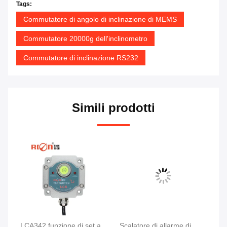
Tags:
Commutatore di angolo di inclinazione di MEMS
Commutatore 20000g dell'inclinometro
Commutatore di inclinazione RS232
Simili prodotti
a
LCA342 funzione di set a
Scalatore di allarme di
Se