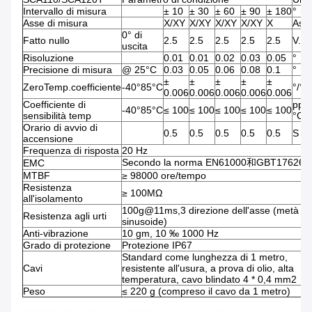
Intervallo di misura
± 10
± 30
± 60
± 90
± 180
°
Asse di misura
X/XY
X/XY
X/XY
X/XY
X
Ass
0° di
Fatto nullo
2.5
2.5
2.5
2.5
2.5
V.
uscita
Risoluzione
0.01
0.01
0.02
0.03
0.05
°
Precisione di misura
@ 25°C
0.03
0.05
0.06
0.08
0.1
°
±
±
±
±
±
ZeroTemp.coefficiente
-40°85°C
°/°C
0.006
0.006
0.006
0.006
0.006
Coefficiente di
ppm
-40°85°C
≤ 100
≤ 100
≤ 100
≤ 100
≤ 100
sensibilità temp
°C
Orario di avvio di
0.5
0.5
0.5
0.5
0.5
S
accensione
Frequenza di risposta
20 Hz
Secondo la norma EN61000和GBT17626c
EMC
MTBF
≥ 98000 ore/tempo
Resistenza
≥ 100MΩ
all'isolamento
100g@11ms,3 direzione dell'asse (metà
Resistenza agli urti
sinusoide)
Anti-vibrazione
10 gm, 10 ‰ 1000 Hz
Grado di protezione
Protezione IP67
Standard come lunghezza di 1 metro,
Cavi
resistente all'usura, a prova di olio, alta
temperatura, cavo blindato 4 * 0,4 mm2
Peso
≤ 220 g (compreso il cavo da 1 metro)