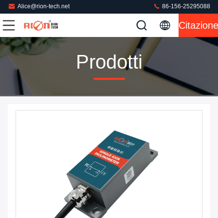
Alice@rion-tech.net
86-156-25295088
Citazion
Prodotti