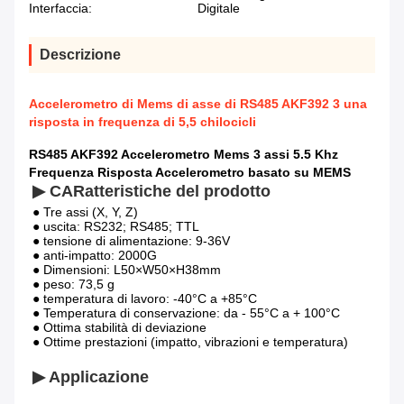
Interfaccia:
Digitale
Descrizione
Accelerometro di Mems di asse di RS485 AKF392 3 una
risposta in frequenza di 5,5 chilocicli
RS485 AKF392 Accelerometro Mems 3 assi 5.5 Khz
Frequenza Risposta Accelerometro basato su MEMS
▶ CARatteristiche del prodotto
● Tre assi (X, Y, Z)
● uscita: RS232; RS485; TTL
● tensione di alimentazione: 9-36V
● anti-impatto: 2000G
● Dimensioni: L50×W50×H38mm
● peso: 73,5 g
● temperatura di lavoro: -40°C a +85°C
● Temperatura di conservazione: da - 55°C a + 100°C
● Ottima stabilità di deviazione
● Ottime prestazioni (impatto, vibrazioni e temperatura)
▶ Applicazione