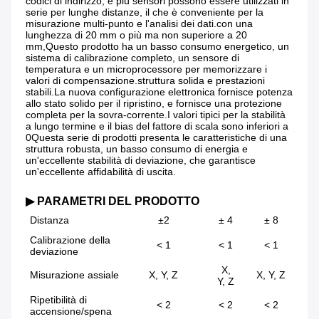
codici di indirizzo, e più sensori possono essere utilizzati in 
serie per lunghe distanze, il che è conveniente per la 
misurazione multi-punto e l'analisi dei dati.con una 
lunghezza di 20 mm o più ma non superiore a 20 
mm,Questo prodotto ha un basso consumo energetico, un 
sistema di calibrazione completo, un sensore di 
temperatura e un microprocessore per memorizzare i 
valori di compensazione.struttura solida e prestazioni 
stabili.La nuova configurazione elettronica fornisce potenza 
allo stato solido per il ripristino, e fornisce una protezione 
completa per la sovra-corrente.I valori tipici per la stabilità 
a lungo termine e il bias del fattore di scala sono inferiori a 
0Questa serie di prodotti presenta le caratteristiche di una 
struttura robusta, un basso consumo di energia e 
un'eccellente stabilità di deviazione, che garantisce 
un'eccellente affidabilità di uscita.
▶ PARAMETRI DEL PRODOTTO
Distanza
±2
± 4
± 8
Calibrazione della
< 1
< 1
< 1
deviazione
X,
Misurazione assiale
X, Y, Z
X, Y, Z
Y, Z
Ripetibilità di
< 2
< 2
< 2
accensione/spena