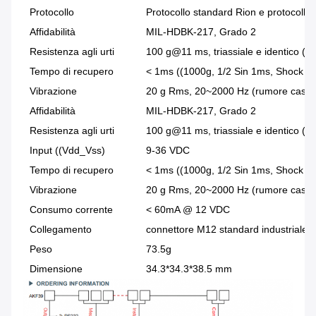
Protocollo
Protocollo standard Rion e protocoll
Affidabilità
MIL-HDBK-217, Grado 2
Resistenza agli urti
100 g@11 ms, triassiale e identico (
Tempo di recupero
< 1ms ((1000g, 1/2 Sin 1ms, Shock che
Vibrazione
20 g Rms, 20~2000 Hz (rumore casuale,
Affidabilità
MIL-HDBK-217, Grado 2
Resistenza agli urti
100 g@11 ms, triassiale e identico (
Input ((Vdd_Vss)
9-36 VDC
Tempo di recupero
< 1ms ((1000g, 1/2 Sin 1ms, Shock che
Vibrazione
20 g Rms, 20~2000 Hz (rumore casuale,
Consumo corrente
< 60mA @ 12 VDC
Collegamento
connettore M12 standard industriale
Peso
73.5g
Dimensione
34.3*34.3*38.5 mm