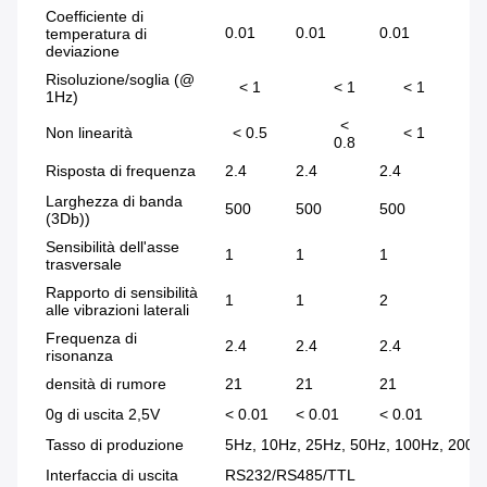
Coefficiente di
0.01
0.01
0.01
0.
temperatura di
deviazione
Risoluzione/soglia (@
< 1
< 1
< 1
1Hz)
<
Non linearità
< 0.5
< 1
0.8
Risposta di frequenza
2.4
2.4
2.4
5.
Larghezza di banda
500
500
500
50
(3Db))
Sensibilità dell'asse
1
1
1
2
trasversale
Rapporto di sensibilità
1
1
2
5
alle vibrazioni laterali
Frequenza di
2.4
2.4
2.4
5.
risonanza
densità di rumore
21
21
21
86
0g di uscita 2,5V
< 0.01
< 0.01
< 0.01
< 
Tasso di produzione
5Hz, 10Hz, 25Hz, 50Hz, 100Hz, 200H
Interfaccia di uscita
RS232/RS485/TTL