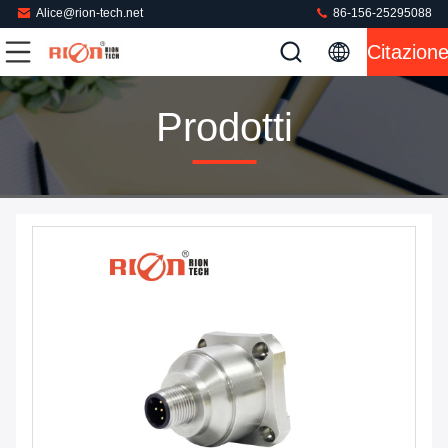
Alice@rion-tech.net
86-156-25295088
Citazion
Prodotti