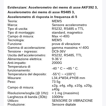
Evidenziare:
Accelerometro dei mems di asse AKF392 3
,
Accelerometro dei mems di asse RS485 3
,
Accelerometro di risposta in frequenza di 5
Teoria:
MEMS
Marca:
Sensore accelerometro
Tipo di uscita:
RS232, RS485 o TTL
Tipo di montaggio:
standard, magnetico
Campo di misura:
Max +/-40G
Tecnologia:
MEMS
Funzione:
prove di vibrazione
Gamma di accelerazione:
gamma massima +/-40G
Tensione - ingresso:
DC9-36V
Uscita dell'accelerometro:
RS232, RS485, TTL
Alimentazione elettrica:
9-36 V
Anti-impatto:
2000G
Temperatura di
-40 ° C ~ +85 ° C.
funzionamento:
Temperatura del deposito:
-55°C ~ +100°C
Misurare:
L34,4*W34,4*H38 mm
Peso:
73.5g
±2g, ±4g, ±8g, ±10g, ±20g,
Campo di misura:
±40g
Risoluzione/soglia (@ 1Hz):
< 1 mg (massimo)
Larghezza di banda (3Db):
1000Hz
Utilizzo:
SENSORE DI VIBRAZIONE
Produzione:
Sensore digitale