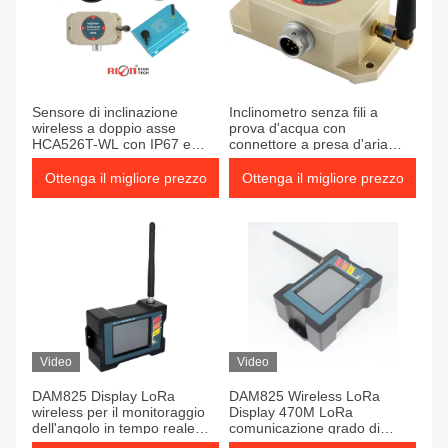
Sensore di inclinazione
Inclinometro senza fili a
wireless a doppio asse
prova d'acqua con
HCA526T-WL con IP67 e
connettore a presa d'aria
stabilità a lungo termine
HCA526T-WL
Ottenga il migliore prezzo
Ottenga il migliore prezzo
Video
Video
DAM825 Display LoRa
DAM825 Wireless LoRa
wireless per il monitoraggio
Display 470M LoRa
dell'angolo in tempo reale
comunicazione grado di
470M
protezione IP54