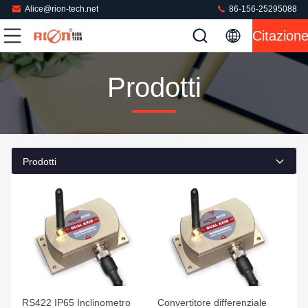
Alice@rion-tech.net
86-156-25295088
Citazion
Prodotti
Prodotti
RS422 IP65 Inclinometro
Convertitore differenziale