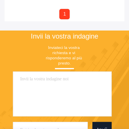
1
Invii la vostra indagine
Inviateci la vostra 
richiesta e vi 
risponderemo al più 
presto.