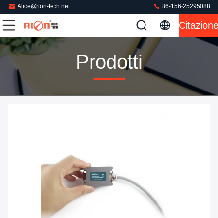
Alice@rion-tech.net
86-156-25295088
Citazion
Prodotti