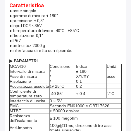
Caratteristica
● asse singolo
● gamma di misura ± 180°
● precisione: ± 0,3°
● Input DC 9~36V
● temperatura di lavoro -40°C - +85°C
● Risoluzione: 0,1°
● IP67
● anti-urto> 2000 g
● interfaccia diretta con il piombo
▶ PARAMETRI
MCA410
Condizione
Indice
Unità
Intervallo di misura
/
± 180
°
Asse di misura
/
X/Y/XY
asse
Risoluzione
/
0.1
°
Accuratezza assoluta
@ 25°C
0.2
°
Coefficiente di
-40 ̊85°
± 0.4
°/°C
temperatura zero
Interfaccia di uscita
0 ~ 5V
EMC
Secondo EN61000 e GBT17626
MTBF
≥ 50000 ore/ora
Resistenza
≥ 100 megohm
dell'isolamento
100g@11ms, direzione di tre assi
Anti-impatto
(metà sinusoide)