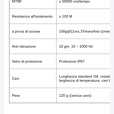
MTBF
≥ 50000 ore/tempo
Resistenza all'isolamento
≥ 100 M
a prova di scosse
100g@11ms,3Times/Axis ((metà s
Anti-vibrazione
10 gm, 10 ~ 1000 Hz
Vetro di protezione
Protezione IP67
Lunghezza standard 1M, resistente 
Cavi
larghezza di temperatura, cavi bl
Peso
120 g ((senza cavo)