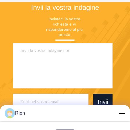
Invii la vostra indagine
Inviateci la vostra 
richiesta e vi 
risponderemo al più 
presto.
Invii
Rion