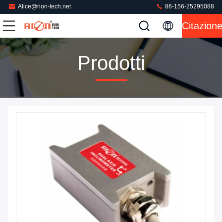
Alice@rion-tech.net
86-156-25295088
Citazion
Prodotti