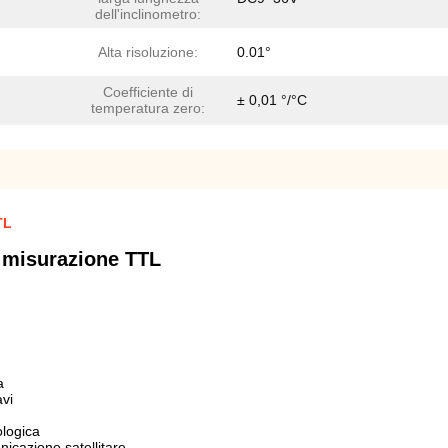
dell'inclinometro:
Alta risoluzione:
0.01°
Coefficiente di
± 0,01 °/°C
temperatura zero:
TL
 misurazione TTL
a
avi
ologica
icazione satellitare