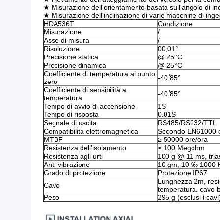
★ Misurazione dell'orientamento basata sull'angolo di in
★ Misurazione dell'inclinazione di varie macchine di ing
HDA536T
Condizione
Misurazione
/
Asse di misura
/
Risoluzione
00,01°
Precisione statica
@ 25°C
Precisione dinamica
@ 25°C
Coefficiente di temperatura al punto
-40 ̊85°
zero
Coefficiente di sensibilità a
-40 ̊85°
temperatura
Tempo di avvio di accensione
1S
Tempo di risposta
0.01S
Segnale di uscita
RS485/RS232/TTL
Compatibilità elettromagnetica
Secondo EN61000 
MTBF
≥ 50000 ore/ora
Resistenza dell'isolamento
≥ 100 Megohm
Resistenza agli urti
100 g @ 11 ms, tria
Anti-vibrazione
10 gm, 10 ‰ 1000 
Grado di protezione
Protezione IP67
Lunghezza 2m, resist
Cavo
temperatura, cavo b
Peso
295 g (esclusi i cavi