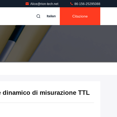
Alice@rion-tech.net
86-156-25295088
Citazione
Italian
dinamico di misurazione TTL