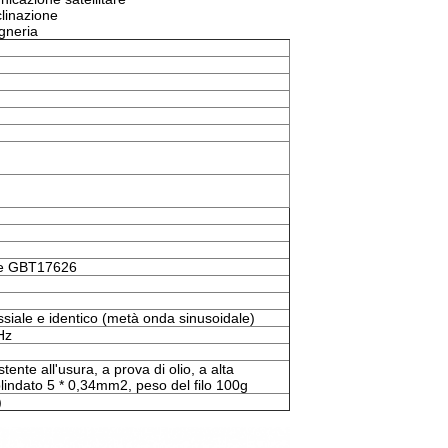
clinazione
egneria
e GBT17626
ssiale e identico (metà onda sinusoidale)
Hz
ente all'usura, a prova di olio, a alta
lindato 5 * 0,34mm2, peso del filo 100g
)