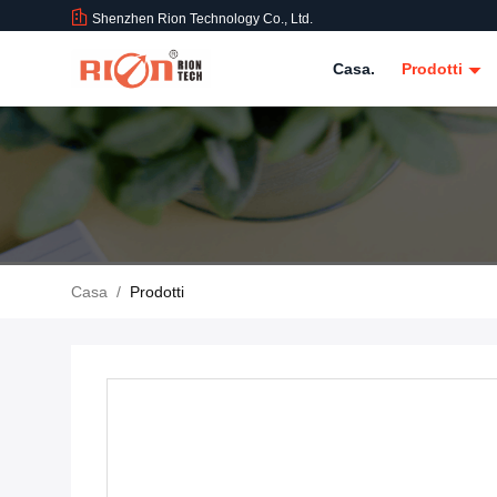
Shenzhen Rion Technology Co., Ltd.
Casa.
Prodotti
Casa
/
Prodotti