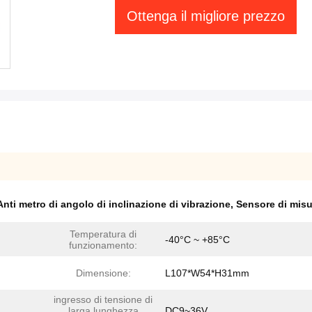
Ottenga il migliore prezzo
Anti metro di angolo di inclinazione di vibrazione
,
Sensore di misu
Temperatura di
-40°C ~ +85°C
funzionamento:
Dimensione:
L107*W54*H31mm
ingresso di tensione di
larga lunghezza
DC9~36V