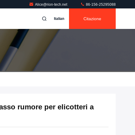
Alice@rion-tech.net
86-156-25295088
Citazione
Italian
sso rumore per elicotteri a