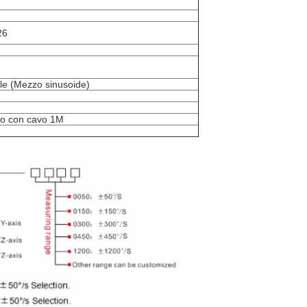
26
le (Mezzo sinusoide)
ato con cavo 1M