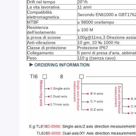
Drift nel tempo
20°/h
La vita lavorativa
11 anni
Compatibilità
Secondo EN61000 e GBT176
elettromagnetica
MTBF
≥ 98000 ore/tempo
Resistenza
≥ 100 M
dell'isolamento
a prova di scosse
100g@11ms,3 Direzione assia
Anti-vibrazione
10 gm, 10 ‰ 1000 Hz
Classe di protezione
Protezione IP67
Collegamento
5 perni di presa d'aria, abbin
Peso
110 g ((senza cavo)