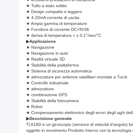
★ Tutto a stato solido
★ Design compatto e leggero
★ 4-20mA corrente di uscita
★ Ampia gamma di temperature
★ Fornitore di corrente DC+9V36
★ deriva di temperatura < ± 0,1°/sec/°C
▶
Applicazione
★ Navigazione
★ Navigazione in auto
★ Realtà virtuale 3D
★ Stabilità della piattaforma
★ Sistema di sicurezza automatica
★ attrezzature per antenne satellitari montate a Turck
★ Controllo industriale
★ attrezzature
★ combinazione GPS
★ Stabilità della fotocamera
★ Robot
★ Compensamento elettronico degli errori degli aghi delle 
▶
Descrizione generale
TL618D è un giroscopio (sensore di velocità d'angolo) bas
oggetto in movimento.Prodotto interno con la tecnologia di