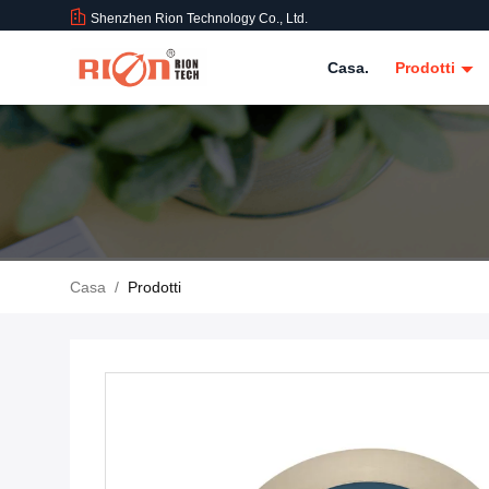
Shenzhen Rion Technology Co., Ltd.
Casa.
Prodotti
Casa
/
Prodotti