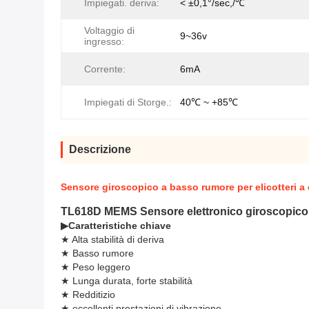
Impiegati. deriva:
< ±0,1°/sec,/℃
Voltaggio di
9~36v
ingresso:
Corrente:
6mA
Impiegati di Storge.:
40℃ ~ +85℃
Descrizione
Sensore giroscopico a basso rumore per elicotteri a
TL618D MEMS Sensore elettronico giroscopico di
▶
Caratteristiche chiave
★ Alta stabilità di deriva
★ Basso rumore
★ Peso leggero
★ Lunga durata, forte stabilità
★ Redditizio
★ eccellenti prestazioni di vibrazione