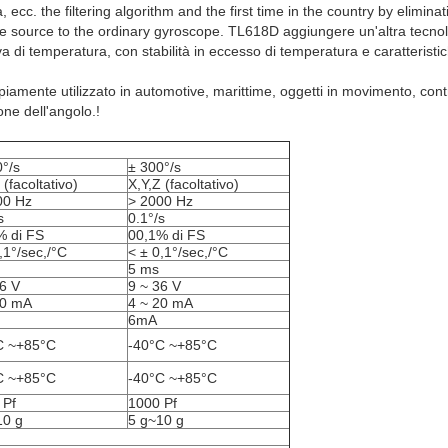
, ecc. the filtering algorithm and the first time in the country by elimi
ce source to the ordinary gyroscope. TL618D aggiungere un'altra tecnol
a di temperatura, con stabilità in eccesso di temperatura e caratteristich
piamente utilizzato in automotive, marittime, oggetti in movimento, contr
one dell'angolo.!
0°/s
± 300°/s
 (facoltativo)
X,Y,Z (facoltativo)
00 Hz
> 2000 Hz
s
0.1°/s
% di FS
00,1% di FS
,1°/sec,/°C
< ± 0,1°/sec,/°C
5 ms
36 V
9 ~ 36 V
20 mA
4 ~ 20 mA
6mA
C ~+85°C
-40°C ~+85°C
C ~+85°C
-40°C ~+85°C
 Pf
1000 Pf
10 g
5 g~10 g