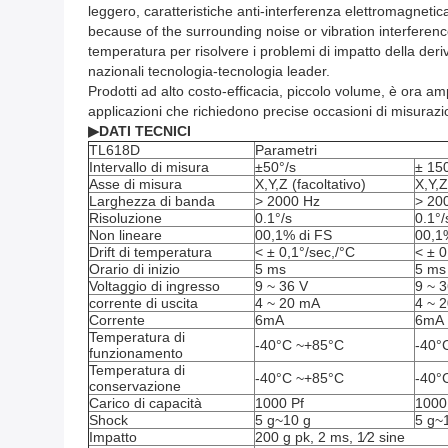
leggero, caratteristiche anti-interferenza elettromagnetica
because of the surrounding noise or vibration interferen
temperatura per risolvere i problemi di impatto della deriv
nazionali tecnologia-tecnologia leader.
Prodotti ad alto costo-efficacia, piccolo volume, è ora am
applicazioni che richiedono precise occasioni di misurazi
▶
DATI TECNICI
TL618D
Parametri
Intervallo di misura
±50°/s
± 15
Asse di misura
X,Y,Z (facoltativo)
X,Y,Z
Larghezza di banda
> 2000 Hz
> 20
Risoluzione
0.1°/s
0.1°/
Non lineare
00,1% di FS
00,1
Drift di temperatura
< ± 0,1°/sec,/°C
< ± 0
Orario di inizio
5 ms
5 ms
Voltaggio di ingresso
9 ~ 36 V
9 ~ 
corrente di uscita
4 ~ 20 mA
4 ~ 
Corrente
6mA
6mA
Temperatura di
-40°C ~+85°C
-40°
funzionamento
Temperatura di
-40°C ~+85°C
-40°
conservazione
Carico di capacità
1000 Pf
1000
Shock
5 g~10 g
5 g~
Impatto
200 g pk, 2 ms, 1⁄2 sine